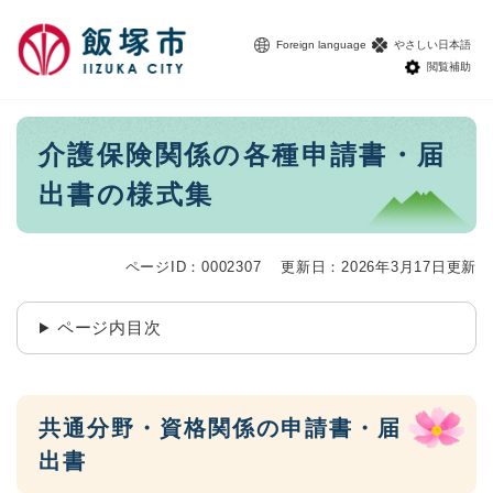
ペ
メニューを飛ばして本文へ
ー
Foreign language
やさしい日本語
ジ
閲覧補助
の
先
頭
本
介護保険関係の各種申請書・届
で
文
す
出書の様式集
。
ページID：0002307
更新日：2026年3月17日更新
ページ内目次
共通分野・資格関係の申請書・届
出書