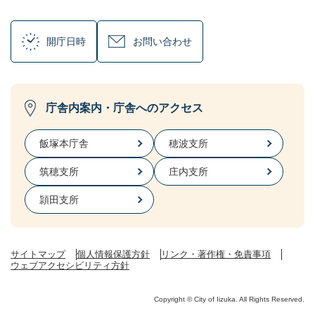
開庁日時
お問い合わせ
庁舎内案内・庁舎へのアクセス
飯塚本庁舎
穂波支所
筑穂支所
庄内支所
頴田支所
サイトマップ
個人情報保護方針
リンク・著作権・免責事項
ウェブアクセシビリティ方針
Copyright © City of Iizuka. All Rights Reserved.