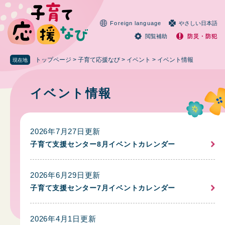
ペ
メニューを飛ばして本文へ
ー
Foreign language
やさしい日本語
ジ
の
閲覧補助
防災・防犯
先
頭
トップページ
>
子育て応援なび
>
イベント
>
イベント情報
現在地
で
本
す
文
。
イベント情報
2026年7月27日更新
子育て支援センター8月イベントカレンダー
2026年6月29日更新
子育て支援センター7月イベントカレンダー
2026年4月1日更新