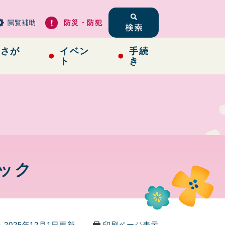
閲覧補助
防災・防犯
らさが
イベン
手続
ト
き
ック
2025年12月1日更新
印刷ページ表示