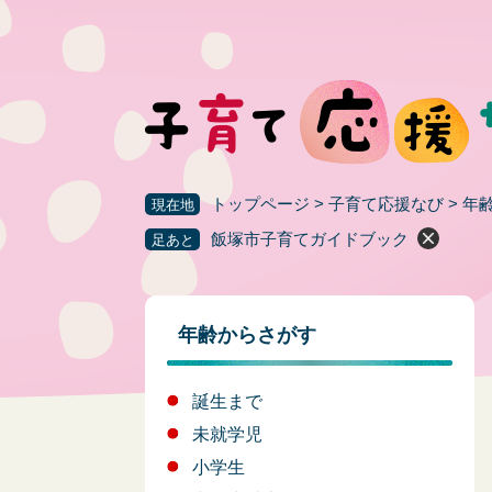
ペ
ー
ジ
の
先
頭
で
す
トップページ
>
子育て応援なび
>
年
現在地
。
飯塚市子育てガイドブック
足あと
年齢からさがす
誕生まで
未就学児
小学生