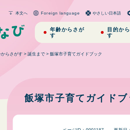
メニューを飛ばして本文へ
本文へ
Foreign language
やさしい日本語
年齢からさが
目的か
す
す
齢からさがす
>
誕生まで
>
飯塚市子育てガイドブック
本
文
飯塚市子育てガイドブ
ページID：0001187
更新日：