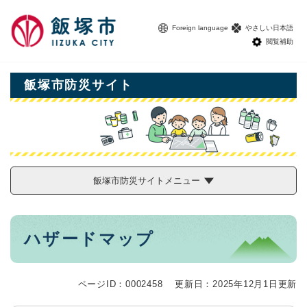
ペ
メニューを飛ばして本文へ
ー
Foreign language
やさしい日本語
ジ
閲覧補助
の
先
頭
飯塚市防災サイト
で
す
。
飯塚市防災サイトメニュー
本
ハザードマップ
文
ページID：0002458
更新日：2025年12月1日更新