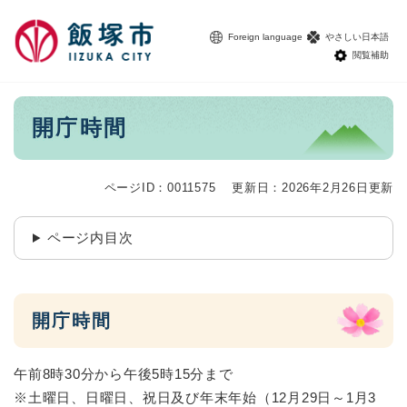
ペ
メニューを飛ばして本文へ
ー
Foreign language
やさしい日本語
ジ
閲覧補助
の
先
頭
本
開庁時間
で
文
す
。
ページID：0011575
更新日：2026年2月26日更新
ページ内目次
開庁時間
午前8時30分から午後5時15分まで
※土曜日、日曜日、祝日及び年末年始（12月29日～1月3