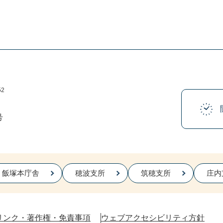
52
号
飯塚本庁舎
穂波支所
筑穂支所
庄内
リンク・著作権・免責事項
ウェブアクセシビリティ方針