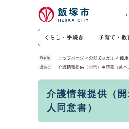
ペ
ー
ジ
の
先
くらし・手続き
子育て・教
頭
で
す
トップページ
>
分類でさがす
>
健康
現在地
。
介護情報提供（開示）申請書（兼本
足あと
本
介護情報提供（開
文
人同意書）