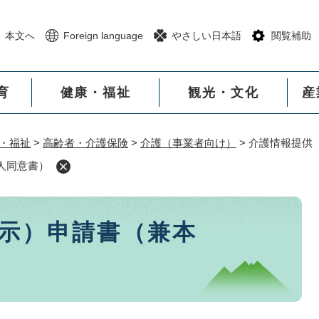
メニューを飛ばして本文へ
本文へ
Foreign language
やさしい日本語
閲覧補助
育
健康・福祉
観光・文化
産
・福祉
>
高齢者・介護保険
>
介護（事業者向け）
>
介護情報提供
人同意書）
示）申請書（兼本