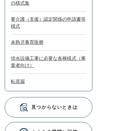
の様式集
要介護（支援）認定関係の申請書等
様式
未熟児養育医療
排水設備工事に必要な各種様式（事
業者向け）
転居届
見つからないときは