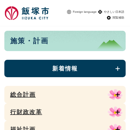
ペ
メニューを飛ばして本文へ
ー
Foreign language
やさしい日本語
ジ
閲覧補助
の
先
頭
本
施策・計画
で
文
す
。
新着情報
総合計画
行財政改革
福祉計画