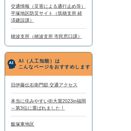
交通情報（災害による通行止め等）
平塚地区防災サイト（筑穂支所 経
済建設課）
穂波支所（穂波支所 市民窓口課）
AI（人工知能）は
こんなページをおすすめします
旧伊藤伝右衛門邸 交通アクセス
本当に住みやすい街大賞2023in福岡
～第3位に選ばれました！
飯塚東地区