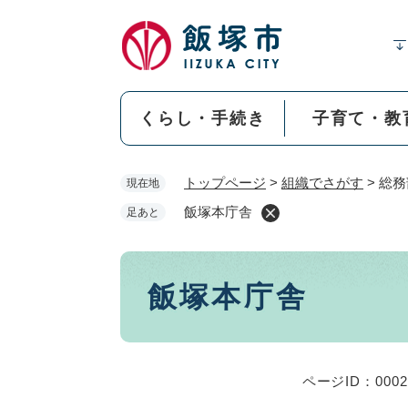
ペ
ー
ジ
の
先
くらし・手続き
子育て・教
頭
で
す
トップページ
>
組織でさがす
>
総務
現在地
。
飯塚本庁舎
足あと
本
飯塚本庁舎
文
ページID：0002