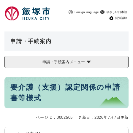
ペ
メニューを飛ばして本文へ
ー
Foreign language
やさしい日本語
ジ
閲覧補助
の
先
頭
で
申請・手続案内
す
。
申請・手続案内メニュー
本
要介護（支援）認定関係の申請
文
書等様式
ページID：0002505
更新日：2026年7月7日更新