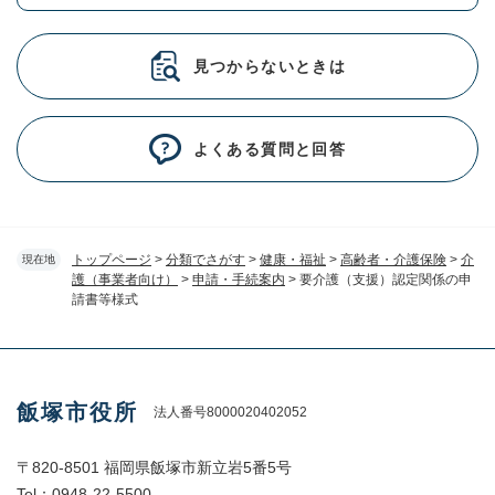
見つからないときは
よくある質問と回答
トップページ
>
分類でさがす
>
健康・福祉
>
高齢者・介護保険
>
介
現在地
護（事業者向け）
>
申請・手続案内
>
要介護（支援）認定関係の申
請書等様式
飯塚市役所
法人番号8000020402052
〒820-8501 福岡県飯塚市新立岩5番5号
Tel：0948-22-5500