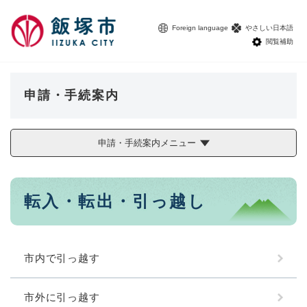
ペ
メニューを飛ばして本文へ
ー
Foreign language
やさしい日本語
ジ
閲覧補助
の
先
頭
で
申請・手続案内
す
。
申請・手続案内メニュー
本
転入・転出・引っ越し
文
市内で引っ越す
市外に引っ越す