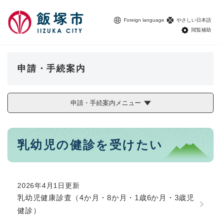
ペ
メニューを飛ばして本文へ
ー
Foreign language
やさしい日本語
ジ
閲覧補助
の
先
頭
で
申請・手続案内
す
。
申請・手続案内メニュー
本
乳幼児の健診を受けたい
文
2026年4月1日更新
乳幼児健康診査（4か月・8か月・1歳6か月・3歳児
健診）