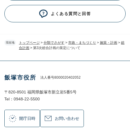
よくある質問と回答
トップページ
>
分類でさがす
>
市政・まちづくり
>
施策・計画
>
総
現在地
合計画
>
第3次総合計画の策定について
飯塚市役所
法人番号8000020402052
〒820-8501 福岡県飯塚市新立岩5番5号
Tel：0948-22-5500
開庁日時
お問い合わせ