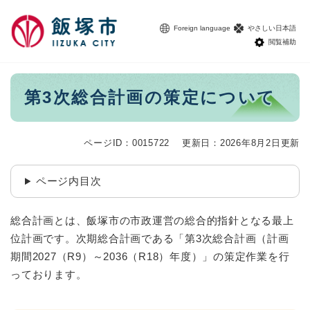
ペ
メニューを飛ばして本文へ
ー
Foreign language
やさしい日本語
ジ
閲覧補助
の
先
頭
本
第3次総合計画の策定について
で
文
す
。
ページID：0015722
更新日：2026年8月2日更新
ページ内目次
総合計画とは、飯塚市の市政運営の総合的指針となる最上
位計画です。次期総合計画である「第3次総合計画（計画
期間2027（R9）～2036（R18）年度）」の策定作業を行
っております。