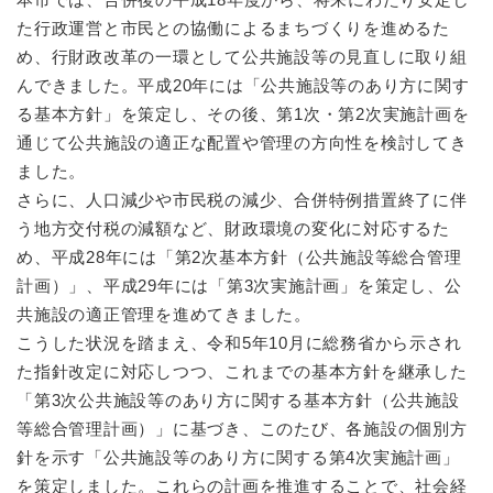
た行政運営と市民との協働によるまちづくりを進めるた
め、行財政改革の一環として公共施設等の見直しに取り組
んできました。平成20年には「公共施設等のあり方に関す
る基本方針」を策定し、その後、第1次・第2次実施計画を
通じて公共施設の適正な配置や管理の方向性を検討してき
ました。
さらに、人口減少や市民税の減少、合併特例措置終了に伴
う地方交付税の減額など、財政環境の変化に対応するた
め、平成28年には「第2次基本方針（公共施設等総合管理
計画）」、平成29年には「第3次実施計画」を策定し、公
共施設の適正管理を進めてきました。
こうした状況を踏まえ、令和5年10月に総務省から示され
た指針改定に対応しつつ、これまでの基本方針を継承した
「第3次公共施設等のあり方に関する基本方針（公共施設
等総合管理計画）」に基づき、このたび、各施設の個別方
針を示す「公共施設等のあり方に関する第4次実施計画」
を策定しました。これらの計画を推進することで、社会経