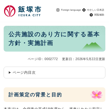
ペ
メニューを飛ばして本文へ
ー
Foreign language
やさしい日本語
ジ
閲覧補助
の
先
頭
本
公共施設のあり方に関する基本
で
文
す
方針・実施計画
。
ページID：0002772
更新日：2026年5月22日更新
ページ内目次
計画策定の背景と目的
本市では、合併後の平成18年度から、将来にわたり安定し