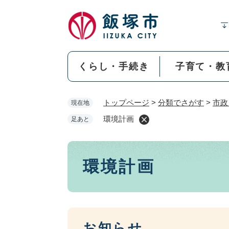
ペ
ー
ジ
の
先
くらし・手続き
子育て・教
頭
で
す
トップページ
>
分類でさがす
>
市政
現在地
。
環境計画
足あと
本
環境計画
文
お知らせ