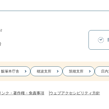
52
号
飯塚本庁舎
穂波支所
筑穂支所
庄内
リンク・著作権・免責事項
ウェブアクセシビリティ方針