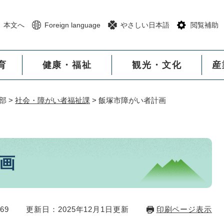
メニューを飛ばして本文へ
本文へ
Foreign language
やさしい日本語
閲覧補助
育
健康・福祉
観光・文化
産
部
>
社会・障がい者福祉課
>
飯塚市障がい者計画
画
69
更新日：2025年12月1日更新
印刷ページ表示