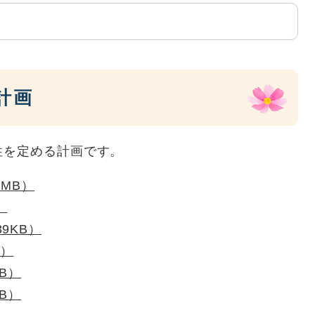
計画
性を定める計画です。
4MB）
）
9KB）
B）
B）
B）