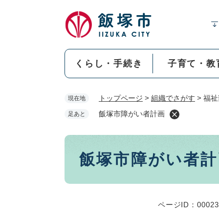
ペ
ー
ジ
の
先
くらし・手続き
子育て・教
頭
で
す
トップページ
>
組織でさがす
>
福祉
現在地
。
飯塚市障がい者計画
足あと
本
飯塚市障がい者計
文
ページID：00023