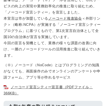
ビスの向上の実現や業務効率化の推進に取り組むため、
「ノーコード宣言シティー」を宣言しました。
本宣言は市が加盟している
ノーコード推進協会
＜外部リン
ク＞
（略称:NCPA）が実施する「ノーコード宣言シティー
プログラム」に基づくもので、第1次宣言自治体として全
国10の自治体が宣言を実施しています。
今回の宣言を契機として、業務の様々な課題の改善に向
け、一層のノーコードツールの活用推進に取り組んでいき
ます。
（※）ノーコード（NoCode）とはプログラミングの知識
がなくても、画面操作のみでオンラインのアンケートや申
請フォーム、アプリ等が作れるサービス
ノーコード宣言シティー宣言書（PDFファイル：
366KB）