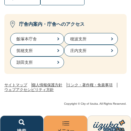
庁舎内案内・庁舎へのアクセス
飯塚本庁舎
穂波支所
筑穂支所
庄内支所
頴田支所
サイトマップ
個人情報保護方針
リンク・著作権・免責事項
ウェブアクセシビリティ方針
Copyright © City of Iizuka. All Rights Reserved.
検
メ
い