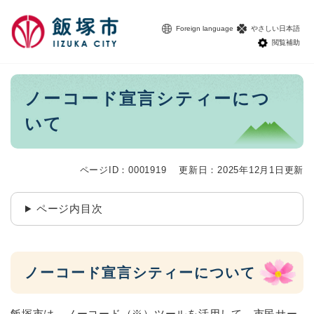
ペ
メニューを飛ばして本文へ
ー
Foreign language
やさしい日本語
ジ
閲覧補助
の
先
頭
本
ノーコード宣言シティーにつ
で
文
す
いて
。
ページID：0001919
更新日：2025年12月1日更新
ページ内目次
ノーコード宣言シティーについて
飯塚市は、ノーコード（※）ツールを活用して、市民サー