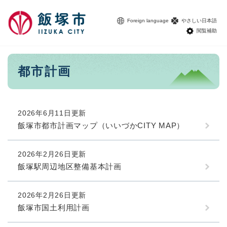
ペ
メニューを飛ばして本文へ
ー
Foreign language
やさしい日本語
ジ
閲覧補助
の
先
頭
本
都市計画
で
文
す
。
2026年6月11日更新
飯塚市都市計画マップ（いいづかCITY MAP）
2026年2月26日更新
飯塚駅周辺地区整備基本計画
2026年2月26日更新
飯塚市国土利用計画