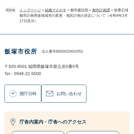
トップページ
>
組織でさがす
>
都市建設部
>
都市計画課
>
筑豊広域
現在地
都市計画用途地域等の変更・地区計画の決定について（令和4年3月
17日告示）
飯塚市役所
法人番号8000020402052
〒820-8501 福岡県飯塚市新立岩5番5号
Tel：0948-22-5500
開庁日時
お問い合わせ
庁舎内案内・庁舎へのアクセス