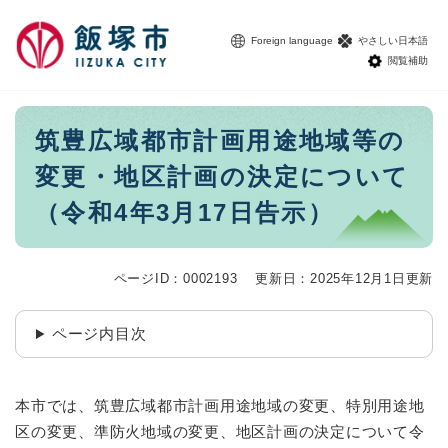
ペ
メニューを飛ばして本文へ
ー
Foreign language
やさしい日本語
ジ
閲覧補助
の
先
頭
本
筑豊広域都市計画用途地域等の
で
文
す
変更・地区計画の決定について
。
（令和4年3月17日告示）
ページID：0002193
更新日：2025年12月1日更新
ページ内目次
本市では、筑豊広域都市計画用途地域の変更、特別用途地
区の変更、準防火地域の変更、地区計画の決定について令