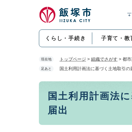
ペ
ー
ジ
の
先
くらし・手続き
子育て・教
頭
で
す
トップページ
>
組織でさがす
>
都市
現在地
。
国土利用計画法に基づく土地取引の
足あと
本
国土利用計画法に
文
届出