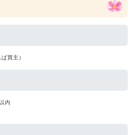
れば買主）
以内