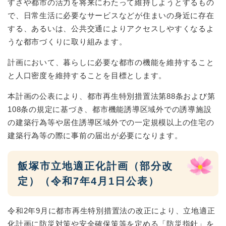
すさや都市の活力を将来にわたって維持しようとするもの
で、日常生活に必要なサービスなどが住まいの身近に存在
する、あるいは、公共交通によりアクセスしやすくなるよ
うな都市づくりに取り組みます。
計画において、暮らしに必要な都市の機能を維持すること
と人口密度を維持することを目標とします。
本計画の公表により、都市再生特別措置法第88条および第
108条の規定に基づき、都市機能誘導区域外での誘導施設
の建築行為等や居住誘導区域外での一定規模以上の住宅の
建築行為等の際に事前の届出が必要になります。
飯塚市立地適正化計画（部分改
定）（令和7年4月1日公表）
令和2年9月に都市再生特別措置法の改正により、立地適正
化計画に防災対策や安全確保策等を定める「防災指針」を