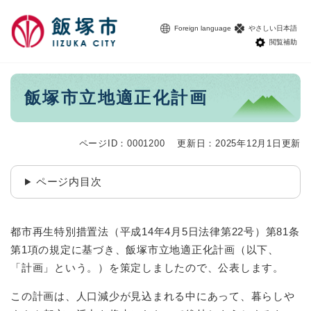
ペ
メニューを飛ばして本文へ
ー
Foreign language
やさしい日本語
ジ
閲覧補助
の
先
頭
本
飯塚市立地適正化計画
で
文
す
。
ページID：0001200
更新日：2025年12月1日更新
ページ内目次
都市再生特別措置法（平成14年4月5日法律第22号）第81条
第1項の規定に基づき、飯塚市立地適正化計画（以下、
「計画」という。）を策定しましたので、公表します。
この計画は、人口減少が見込まれる中にあって、暮らしや