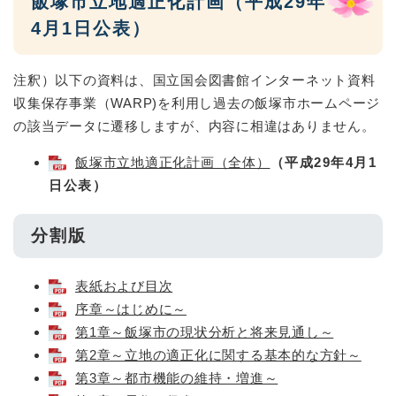
飯塚市立地適正化計画（平成29年
4月1日公表）
注釈）以下の資料は、国立国会図書館インターネット資料
収集保存事業（WARP)を利用し過去の飯塚市ホームページ
の該当データに遷移しますが、内容に相違はありません。
飯塚市立地適正化計画（全体）
（平成29年4月1
日公表）
分割版
表紙および目次
序章～はじめに～
第1章～飯塚市の現状分析と将来見通し～
第2章～立地の適正化に関する基本的な方針～
第3章～都市機能の維持・増進～