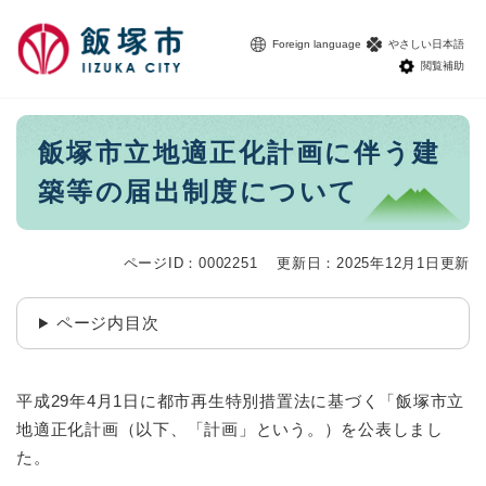
ペ
メニューを飛ばして本文へ
ー
Foreign language
やさしい日本語
ジ
閲覧補助
の
先
頭
本
飯塚市立地適正化計画に伴う建
で
文
す
築等の届出制度について
。
ページID：0002251
更新日：2025年12月1日更新
ページ内目次
平成29年4月1日に都市再生特別措置法に基づく「飯塚市立
地適正化計画（以下、「計画」という。）を公表しまし
た。