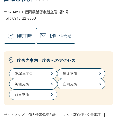
〒820-8501 福岡県飯塚市新立岩5番5号
Tel：0948-22-5500
開庁日時
お問い合わせ
庁舎内案内・庁舎へのアクセス
飯塚本庁舎
穂波支所
筑穂支所
庄内支所
頴田支所
サイトマップ
個人情報保護方針
リンク・著作権・免責事項