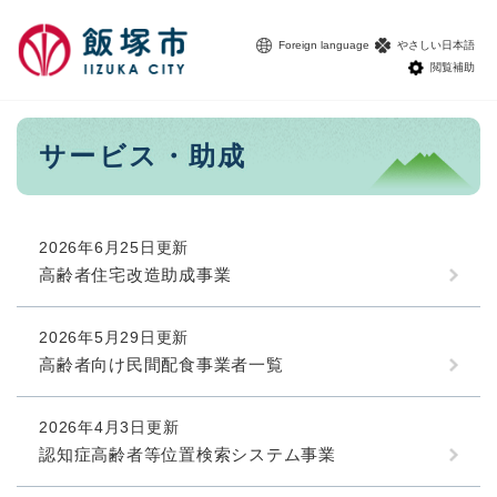
ペ
メニューを飛ばして本文へ
ー
Foreign language
やさしい日本語
ジ
閲覧補助
の
先
頭
本
サービス・助成
で
文
す
。
2026年6月25日更新
高齢者住宅改造助成事業
2026年5月29日更新
高齢者向け民間配食事業者一覧
2026年4月3日更新
認知症高齢者等位置検索システム事業