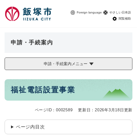
ペ
メニューを飛ばして本文へ
ー
Foreign language
やさしい日本語
ジ
閲覧補助
の
先
頭
で
申請・手続案内
す
。
申請・手続案内メニュー
本
福祉電話設置事業
文
ページID：0002589
更新日：2026年3月18日更新
ページ内目次