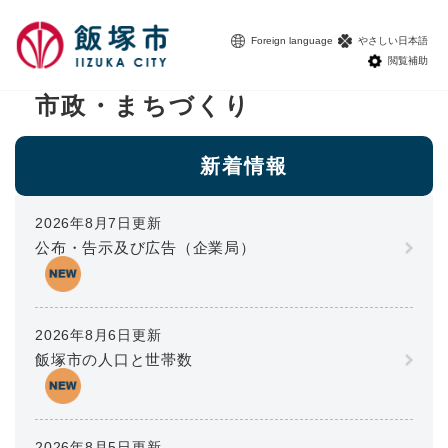
ペ
メニューを飛ばして本文へ
ー
Foreign language
やさしい日本語
ジ
閲覧補助
の
先
市政・まちづくり
頭
本
で
文
す
新着情報
。
2026年8月7日更新
公布・告示及び広告（企業局）
2026年8月6日更新
飯塚市の人口と世帯数
2026年8月5日更新