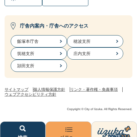
庁舎内案内・庁舎へのアクセス
飯塚本庁舎
穂波支所
筑穂支所
庄内支所
頴田支所
サイトマップ
個人情報保護方針
リンク・著作権・免責事項
ウェブアクセシビリティ方針
Copyright © City of Iizuka. All Rights Reserved.
検
メ
い