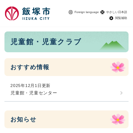
ペ
メニューを飛ばして本文へ
ー
Foreign language
やさしい日本語
ジ
閲覧補助
の
先
頭
本
児童館・児童クラブ
で
文
す
。
おすすめ情報
2025年12月1日更新
児童館・児童センター
お知らせ