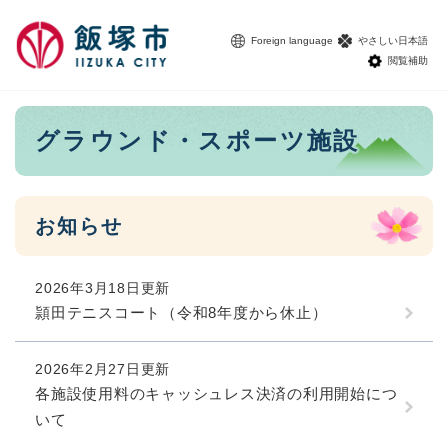
ペ
メニューを飛ばして本文へ
ー
Foreign language
やさしい日本語
ジ
閲覧補助
の
先
頭
本
グラウンド・スポーツ施設
で
文
す
。
お知らせ
2026年3月18日更新
頴田テニスコート（令和8年度から休止）
2026年2月27日更新
各施設使用料のキャッシュレス決済の利用開始につ
いて