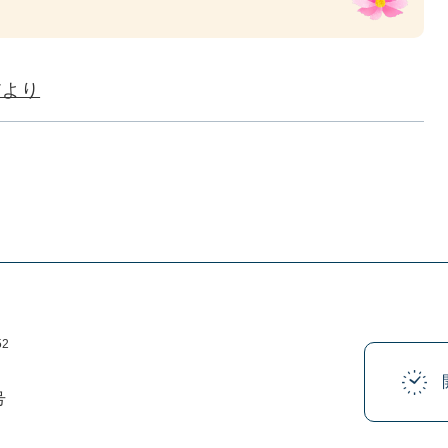
だより
52
号