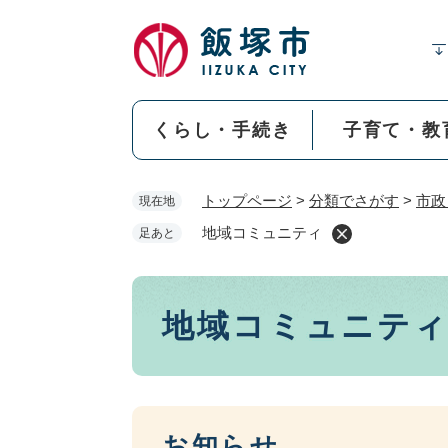
ペ
ー
ジ
の
先
くらし・手続き
子育て・教
頭
で
す
トップページ
>
分類でさがす
>
市政
現在地
。
地域コミュニティ
足あと
本
地域コミュニテ
文
お知らせ