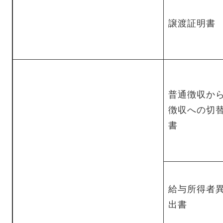
譲渡証明書
普通徴収か
徴収への切
書
給与所得者
出書