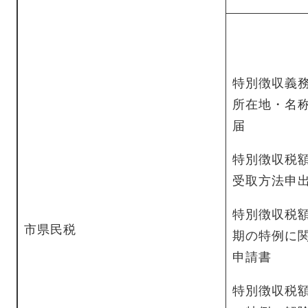
特別徴収義
所在地・名
届
特別徴収税
受取方法申
特別徴収税
市県民税
期の特例に
申請書
特別徴収税