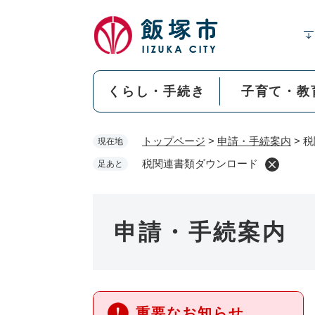
ペ
ー
ジ
の
先
くらし・手続き
子育て・教
頭
で
す
トップページ
>
申請・手続案内
>
税
現在地
。
税関連書類ダウンロード
足あと
申請・手続案内
重要なお知らせ