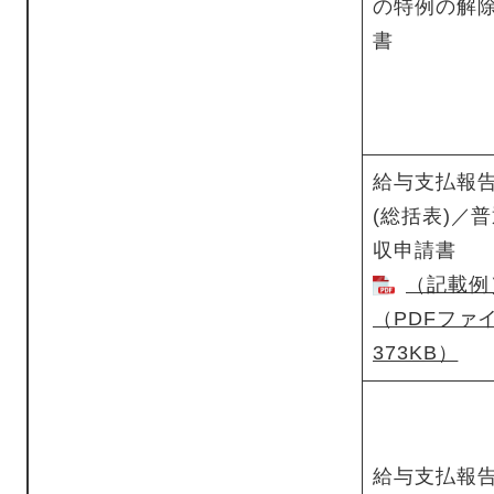
の特例の解
書
給与支払報
(総括表)／
収申請書
（記載例
（PDFファ
373KB）
給与支払報