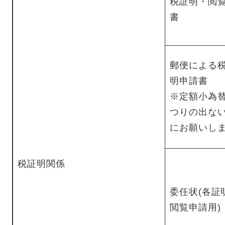
税証明・閲
書
郵便による
明申請書
※定額小為
つりの出な
にお願いし
税証明関係
委任状(各証
閲覧申請用)