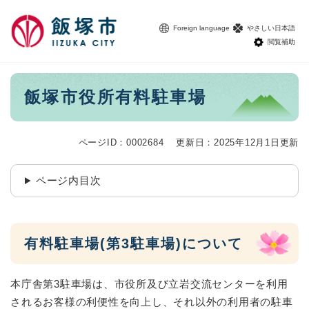
ペ
メニューを飛ばして本文へ
ー
Foreign language
やさしい日本語
ジ
閲覧補助
の
先
頭
本
飯塚市役所有料駐車場
で
文
す
。
ページID：0002684
更新日：2025年12月1日更新
ページ内目次
有料駐車場(第3駐車場)について
本庁舎第3駐車場は、市役所及び立岩交流センターを利用
されるお客様の利便性を向上し、それ以外の利用者の駐車