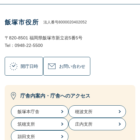
飯塚市役所
法人番号8000020402052
〒820-8501 福岡県飯塚市新立岩5番5号
Tel：0948-22-5500
開庁日時
お問い合わせ
庁舎内案内・庁舎へのアクセス
飯塚本庁舎
穂波支所
筑穂支所
庄内支所
頴田支所