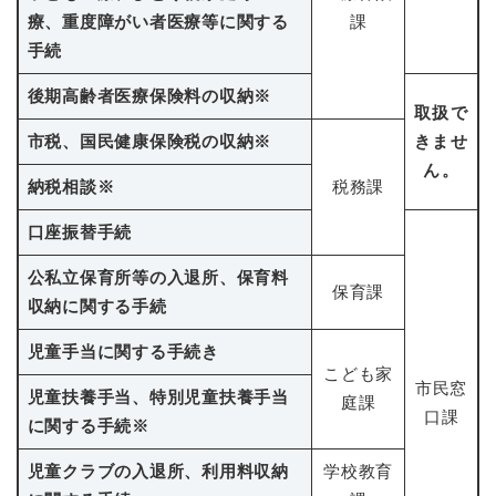
療、重度障がい者医療等に関する
課
手続
後期高齢者医療保険料の収納
※
取扱で
市税、国民健康保険税の収納
※
きませ
ん。
納税相談
※
税務課
口座振替手続
公私立保育所等の入退所、保育料
保育課
収納に関する手続
児童手当に関する手続き
こども家
市民窓
児童扶養手当、特別児童扶養手当
庭課
口課
に関する手続
※
児童クラブの入退所、利用料収納
学校教育