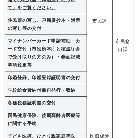
て」をご覧ください。
住民票の写し、戸籍謄抄本・附票
市民課
の写し等の交付
マイナンバーカード申請補助・カ
市民窓
ード交付（市役所本庁と穂波庁舎
口課
で受け取りの方のみ）・券面記載
事項変更等
印鑑登録、印鑑登録証明書の交付
学校給食費納付書再発行・収納
各種税務証明書の交付
国民健康保険、後期高齢者医療等
に関する手続
子ども医療、ひとり親家庭等医
医療保険