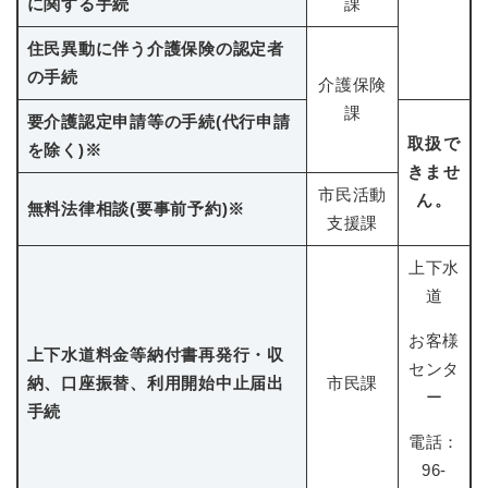
に関する手続
課
住民異動に伴う介護保険の認定者
の手続
介護保険
課
要介護認定申請等の手続(代行申請
取扱で
を除く)
※
きませ
市民活動
ん。
無料法律相談(要事前予約)
※
支援課
上下水
道
お客様
上下水道料金等納付書再発行・収
センタ
納、口座振替、利用開始中止届出
市民課
ー
手続
電話：
96-