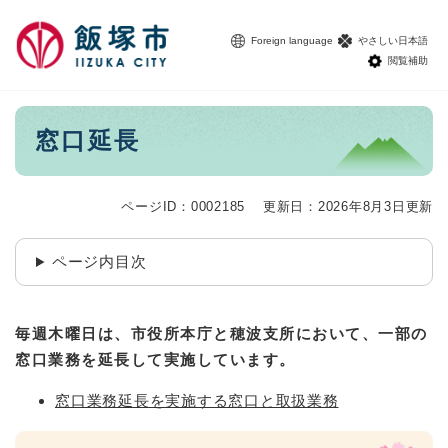
ペ
メニューを飛ばして本文へ
ー
Foreign language
やさしい日本語
ジ
閲覧補助
の
先
頭
本
窓口延長
で
文
す
。
ページID：0002185
更新日：2026年8月3日更新
ページ内目次
毎週木曜日は、市役所本庁と穂波支所において、一部の
窓口業務を延長して実施しています。
窓口業務延長を実施する窓口と取扱業務