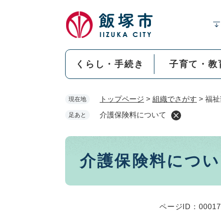
ペ
ー
ジ
の
先
くらし・手続き
子育て・教
頭
で
す
トップページ
>
組織でさがす
>
福祉
現在地
。
介護保険料について
足あと
本
介護保険料につい
文
ページID：00017