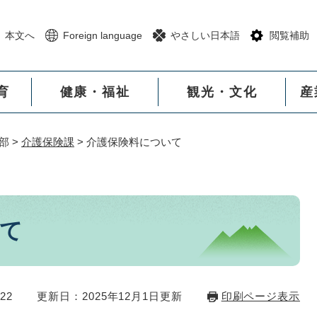
メニューを飛ばして本文へ
本文へ
Foreign language
やさしい日本語
閲覧補助
育
健康・福祉
観光・文化
産
部
>
介護保険課
>
介護保険料について
て
22
更新日：2025年12月1日更新
印刷ページ表示