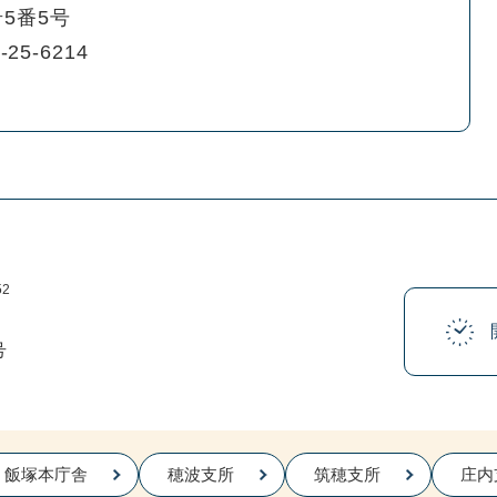
5番5号
-25-6214
52
号
飯塚本庁舎
穂波支所
筑穂支所
庄内