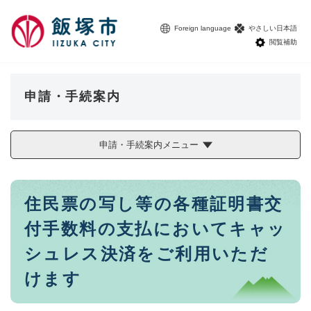
ペ
メニューを飛ばして本文へ
ー
Foreign language
やさしい日本語
ジ
閲覧補助
の
先
頭
で
申請・手続案内
す
。
申請・手続案内メニュー
本
住民票の写し等の各種証明書交
文
付手数料の支払においてキャッ
シュレス決済をご利用いただ
けます