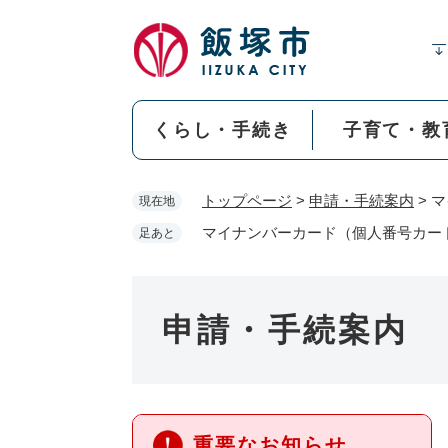
ペ
ー
ジ
の
先
くらし・手続き
子育て・教
頭
で
す
トップページ
>
申請・手続案内
>
マ
現在地
。
マイナンバーカード（個人番号カー
足あと
申請・手続案内
重要なお知らせ