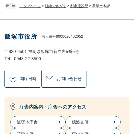
トップページ
>
組織でさがす
>
都市建設部
>
農業土木課
現在地
飯塚市役所
法人番号8000020402052
〒820-8501 福岡県飯塚市新立岩5番5号
Tel：0948-22-5500
開庁日時
お問い合わせ
庁舎内案内・庁舎へのアクセス
飯塚本庁舎
穂波支所
筑穂支所
庄内支所