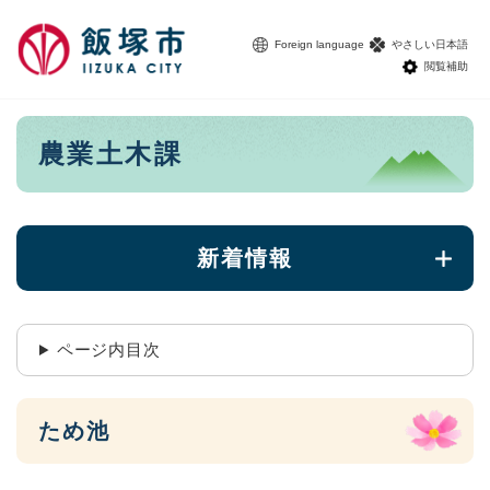
ペ
メニューを飛ばして本文へ
ー
Foreign language
やさしい日本語
ジ
閲覧補助
の
先
頭
本
農業土木課
で
文
す
。
新着情報
ページ内目次
ため池