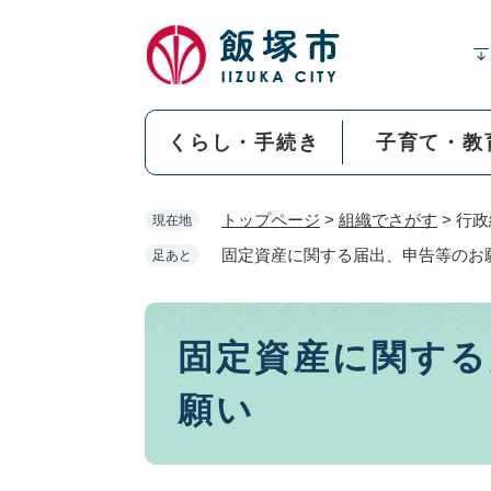
ペ
ー
ジ
の
先
くらし・手続き
子育て・教
頭
で
す
トップページ
>
組織でさがす
>
行政
現在地
。
固定資産に関する届出、申告等のお
足あと
本
固定資産に関する
文
願い