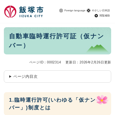
ペ
メニューを飛ばして本文へ
ー
Foreign language
やさしい日本語
ジ
閲覧補助
の
先
頭
本
自動車臨時運行許可証（仮ナン
で
文
す
バー）
。
ページID：0002314
更新日：2026年2月26日更新
ページ内目次
1.臨時運行許可(いわゆる「仮ナン
バー」)制度とは