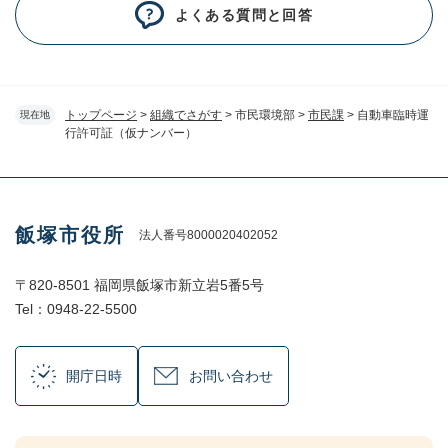
よくある質問と回答
トップページ
>
組織でさがす
>
市民環境部
>
市民課
>
自動車臨時運
現在地
行許可証（仮ナンバー）
飯塚市役所
法人番号8000020402052
〒820-8501 福岡県飯塚市新立岩5番5号
Tel：0948-22-5500
開庁日時
お問い合わせ