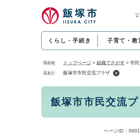
ペ
ー
ジ
の
先
くらし・手続き
子育て・教
頭
で
す
トップページ
>
組織でさがす
>
市民
現在地
。
飯塚市市民交流プラザ
足あと
本
飯塚市市民交流プ
文
ページID：0001