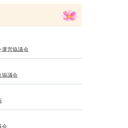
ー運営協議会
進協議会
画
議会