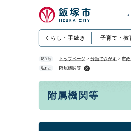
ペ
ー
ジ
の
先
くらし・手続き
子育て・教
頭
で
す
トップページ
>
分類でさがす
>
市政
現在地
。
附属機関等
足あと
本
附属機関等
文