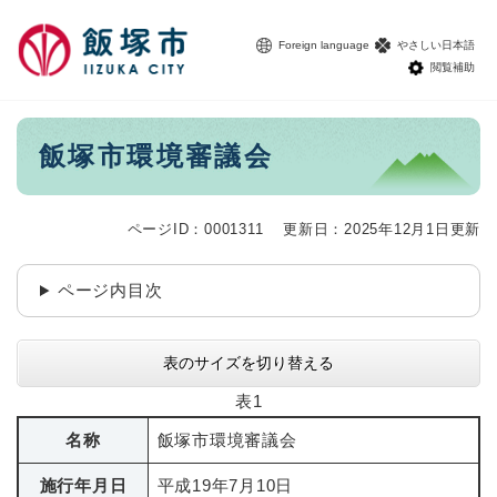
ペ
メニューを飛ばして本文へ
ー
Foreign language
やさしい日本語
ジ
閲覧補助
の
先
頭
本
飯塚市環境審議会
で
文
す
。
ページID：0001311
更新日：2025年12月1日更新
ページ内目次
表のサイズを切り替える
表1
名称
飯塚市環境審議会
施行年月日
平成19年7月10日