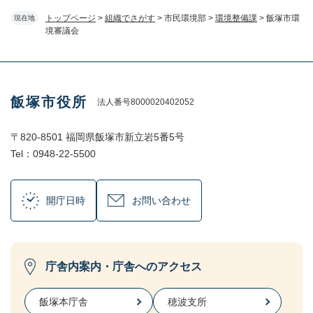
トップページ
>
組織でさがす
>
市民環境部
>
環境整備課
>
飯塚市環
現在地
境審議会
飯塚市役所
法人番号8000020402052
〒820-8501 福岡県飯塚市新立岩5番5号
Tel：0948-22-5500
開庁日時
お問い合わせ
庁舎内案内・庁舎へのアクセス
飯塚本庁舎
穂波支所