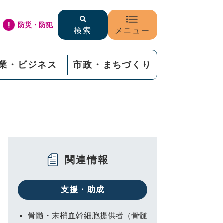
防災・防犯
検索
メニュー
業・ビジネス
市政・まちづくり
関連情報
支援・助成
骨髄・末梢血幹細胞提供者（骨髄