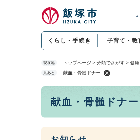
ペ
ー
ジ
の
先
くらし・手続き
子育て・教
頭
で
す
トップページ
>
分類でさがす
>
健康
現在地
。
献血・骨髄ドナー
足あと
本
献血・骨髄ドナー
文
お知らせ