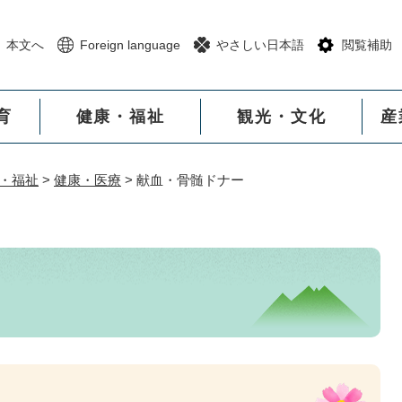
メニューを飛ばして本文へ
本文へ
Foreign language
やさしい日本語
閲覧補助
育
健康・福祉
観光・文化
産
・福祉
>
健康・医療
>
献血・骨髄ドナー