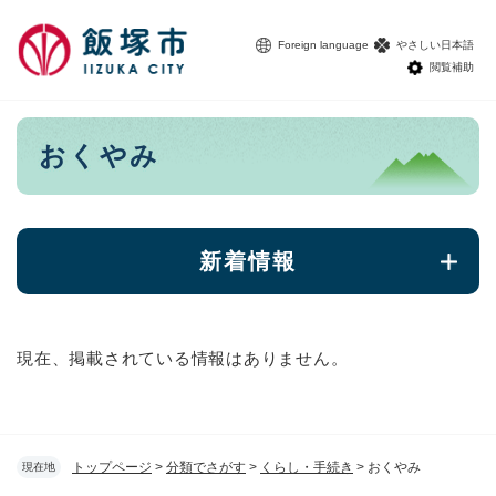
ペ
メニューを飛ばして本文へ
ー
Foreign language
やさしい日本語
ジ
閲覧補助
の
先
頭
本
おくやみ
で
文
す
。
新着情報
現在、掲載されている情報はありません。
トップページ
>
分類でさがす
>
くらし・手続き
>
おくやみ
現在地