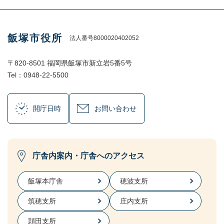
飯塚市役所
法人番号8000020402052
〒820-8501 福岡県飯塚市新立岩5番5号
Tel：0948-22-5500
開庁日時
お問い合わせ
庁舎内案内・庁舎へのアクセス
飯塚本庁舎
穂波支所
筑穂支所
庄内支所
頴田支所