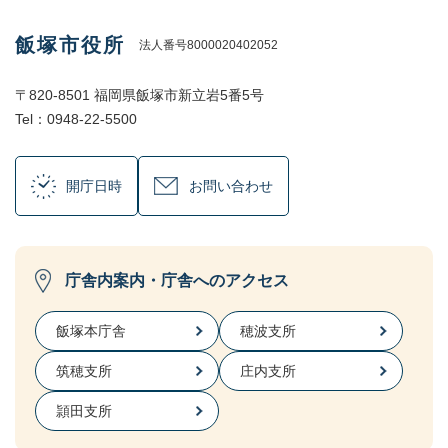
飯塚市役所
法人番号8000020402052
〒820-8501 福岡県飯塚市新立岩5番5号
Tel：0948-22-5500
開庁日時
お問い合わせ
庁舎内案内・庁舎へのアクセス
飯塚本庁舎
穂波支所
筑穂支所
庄内支所
頴田支所