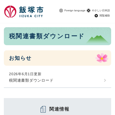
ペ
メニューを飛ばして本文へ
ー
Foreign language
やさしい日本語
ジ
閲覧補助
の
先
頭
本
税関連書類ダウンロード
で
文
す
。
お知らせ
2026年6月1日更新
税関連書類ダウンロード
関連情報