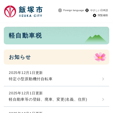
ペ
メニューを飛ばして本文へ
ー
Foreign language
やさしい日本語
ジ
閲覧補助
の
先
頭
本
軽自動車税
で
文
す
。
お知らせ
2025年12月1日更新
特定小型原動機付自転車
2025年12月1日更新
軽自動車等の登録、廃車、変更(名義、住所)