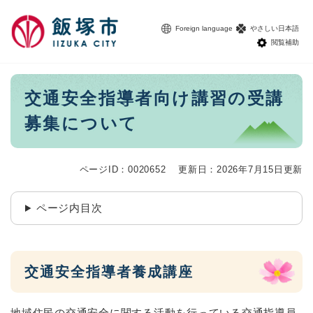
ペ
メニューを飛ばして本文へ
ー
Foreign language
やさしい日本語
ジ
閲覧補助
の
先
頭
本
交通安全指導者向け講習の受講
で
文
す
募集について
。
ページID：0020652
更新日：2026年7月15日更新
ページ内目次
交通安全指導者養成講座
地域住民の交通安全に関する活動を行っている交通指導員