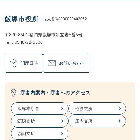
飯塚市役所
法人番号8000020402052
〒820-8501 福岡県飯塚市新立岩5番5号
Tel：0948-22-5500
開庁日時
お問い合わせ
庁舎内案内・庁舎へのアクセス
飯塚本庁舎
穂波支所
筑穂支所
庄内支所
頴田支所