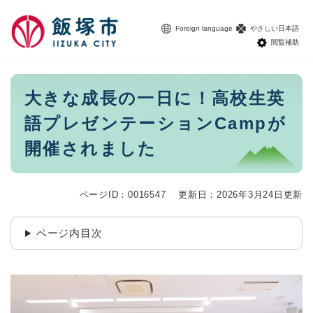
ペ
メニューを飛ばして本文へ
ー
Foreign language
やさしい日本語
ジ
閲覧補助
の
先
頭
本
大きな成長の一日に！高校生英
で
文
す
語プレゼンテーションCampが
。
開催されました
ページID：0016547
更新日：2026年3月24日更新
ページ内目次