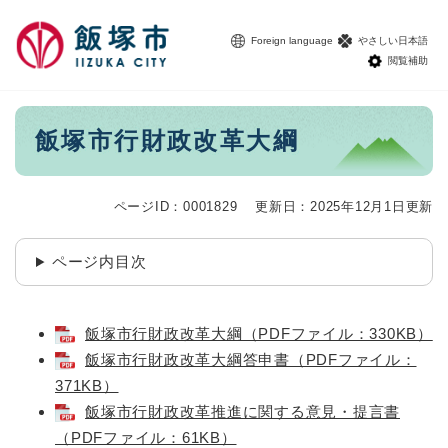
ペ
メニューを飛ばして本文へ
ー
Foreign language
やさしい日本語
ジ
閲覧補助
の
先
頭
本
飯塚市行財政改革大綱
で
文
す
。
ページID：0001829
更新日：2025年12月1日更新
ページ内目次
飯塚市行財政改革大綱（PDFファイル：330KB）
飯塚市行財政改革大綱答申書（PDFファイル：
371KB）
飯塚市行財政改革推進に関する意見・提言書
（PDFファイル：61KB）