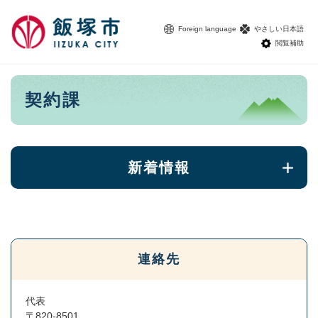
ペ
メニューを飛ばして本文へ
ー
Foreign language
やさしい日本語
ジ
閲覧補助
の
先
頭
本
契約課
で
文
す
。
新着情報
連絡先
代表
〒820-8501