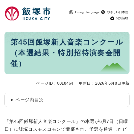
ペ
メニューを飛ばして本文へ
ー
Foreign language
やさしい日本語
ジ
閲覧補助
の
先
頭
本
第45回飯塚新人音楽コンクール
で
文
す
（本選結果・特別招待演奏会開
。
催）
ページID：0018464
更新日：2026年6月8日更新
ページ内目次
「第45回飯塚新人音楽コンクール」の本選が6月7日（日曜
日）に飯塚コスモスコモンで開催され、予選を通過したピ