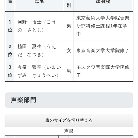
賞
氏名
出身校
別
東京藝術大学大学院音楽
1
河野 悟士（こう
男
研究科修士課程1年在学
位
の さとし）
中
2
植田 夏生（うえ
女
東京音楽大学大学院修了
位
だ なつき）
3
今泉 響平（いまい
モスクワ音楽院大学院修
男
位
ずみ きょうへい）
了
声楽部門
表のサイズを切り替える
声楽