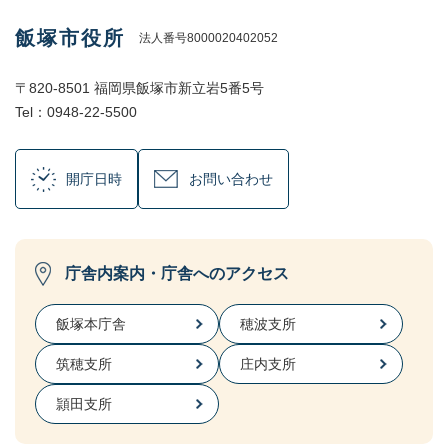
飯塚市役所
法人番号8000020402052
〒820-8501 福岡県飯塚市新立岩5番5号
Tel：0948-22-5500
開庁日時
お問い合わせ
庁舎内案内・庁舎へのアクセス
飯塚本庁舎
穂波支所
筑穂支所
庄内支所
頴田支所