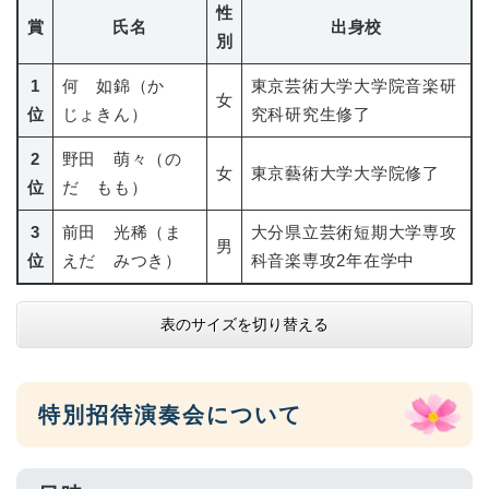
性
賞
氏名
出身校
別
1
何 如錦（か
東京芸術大学大学院音楽研
女
位
じょきん）
究科研究生修了
2
野田 萌々（の
女
東京藝術大学大学院修了
位
だ もも）
3
前田 光稀（ま
大分県立芸術短期大学専攻
男
位
えだ みつき）
科音楽専攻2年在学中
表のサイズを切り替える
特別招待演奏会について