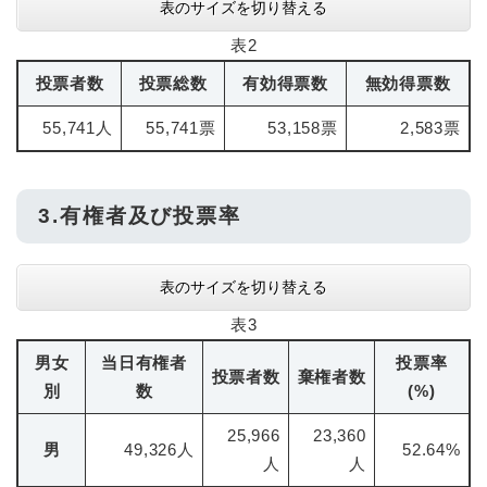
表のサイズを切り替える
表2
投票者数
投票総数
有効得票数
無効得票数
55,741人
55,741票
53,158票
2,583票
3.有権者及び投票率
表のサイズを切り替える
表3
男女
当日有権者
投票率
投票者数
棄権者数
別
数
(%)
25,966
23,360
男
49,326人
52.64%
人
人