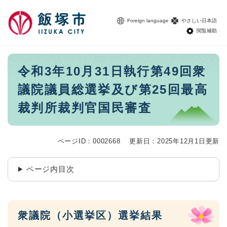
ペ
メニューを飛ばして本文へ
ー
Foreign language
やさしい日本語
ジ
閲覧補助
の
先
頭
本
令和3年10月31日執行第49回衆
で
文
す
議院議員総選挙及び第25回最高
。
裁判所裁判官国民審査
ページID：0002668
更新日：2025年12月1日更新
ページ内目次
衆議院（小選挙区）選挙結果