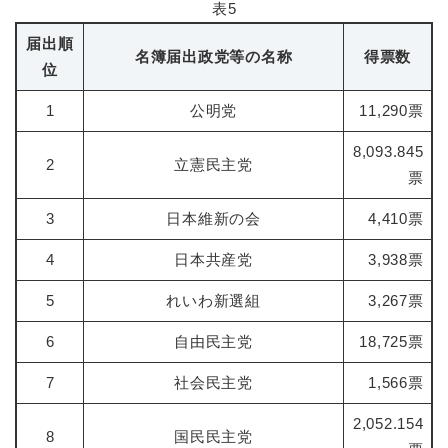
表5
届出順
名簿届出政党等の名称
得票数
位
1
公明党
11,290票
8,093.845
2
立憲民主党
票
3
日本維新の会
4,410票
4
日本共産党
3,938票
5
れいわ新選組
3,267票
6
自由民主党
18,725票
7
社会民主党
1,566票
2,052.154
8
国民民主党