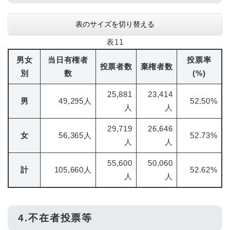
表のサイズを切り替える
表11
男女
当日有権者
投票率
投票者数
棄権者数
別
数
(%)
25,881
23,414
男
49,295人
52.50%
人
人
29,719
26,646
女
56,365人
52.73%
人
人
55,600
50,060
計
105,660人
52.62%
人
人
4.不在者投票等