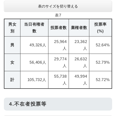
表のサイズを切り替える
表7
男女
当日有権者
投票率
投票者数
棄権者数
別
数
(%)
25,964
23,362
男
49,326人
52.64%
人
人
29,774
26,632
女
56,406人
52.79%
人
人
55,738
49,994
計
105,732人
52.72%
人
人
4.不在者投票等