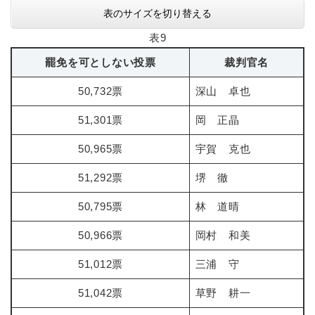
表のサイズを切り替える
表9
罷免を可としない投票
裁判官名
50,732票
深山 卓也
51,301票
岡 正晶
50,965票
宇賀 克也
51,292票
堺 徹
50,795票
林 道晴
50,966票
岡村 和美
51,012票
三浦 守
51,042票
草野 耕一