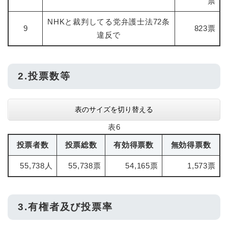
票
NHKと裁判してる党弁護士法72条
9
823票
違反で
2.投票数等
表のサイズを切り替える
表6
投票者数
投票総数
有効得票数
無効得票数
55,738人
55,738票
54,165票
1,573票
3.有権者及び投票率