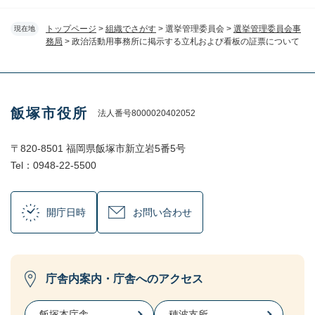
トップページ
>
組織でさがす
>
選挙管理委員会
>
選挙管理委員会事
現在地
務局
>
政治活動用事務所に掲示する立札および看板の証票について
飯塚市役所
法人番号8000020402052
〒820-8501 福岡県飯塚市新立岩5番5号
Tel：0948-22-5500
開庁日時
お問い合わせ
庁舎内案内・庁舎へのアクセス
飯塚本庁舎
穂波支所